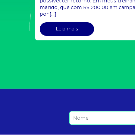
possível ter retorno. Em meus trein
marido, que com R$ 200,00 em campa
por […]
Leia mais