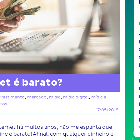
et é barato?
,
,
,
,
nvestimento
mercado
mídia
mídia digital
mídia e
tos
17/05/2018
ternet há muitos anos, não me espanta que
ne é barato! Afinal, com qualquer dinheiro é