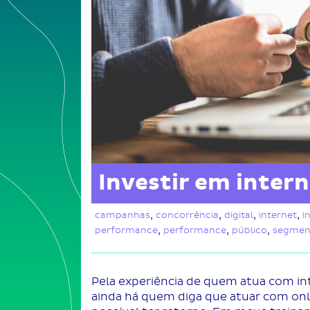
Investir em intern
,
,
,
,
campanhas
concorrência
digital
internet
i
,
,
,
performance
performance
público
segmen
Pela experiência de quem atua com in
ainda há quem diga que atuar com onli