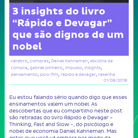
3 insights do livro
“Rápido e Devagar”
que são dignos de um
nobel
,
,
,
cérebro
compras
Daniel Kahneman
escolha de
,
,
,
,
compra
gabriel pinheiro
impulso
insights
,
,
,
pensamento
pico-fim
rápido e devagar
resenha
01/08/2018
Eu estou falando sério quando digo que esses
ensinamentos valem um nobel. As
descobertas que eu compartilho neste post
são retiradas do livro Rápido e Devagar –
Thinking, Fast and Slow -, do psicólogo e
nobel de economia Daniel Kahneman. Mas
antes que você vá embora por medo da